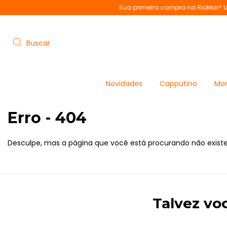
Sua primeira compra na RioMar? Use o 
Buscar
Novidades
Capputino
Mon
Erro - 404
Desculpe, mas a página que você está procurando não existe
Talvez vo