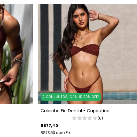
2 CONJUNTOS, GANHE 20% OFF!
Calcinha Fio Dental - Capputino
(0)
R$77,40
R$73,53
com
Pix