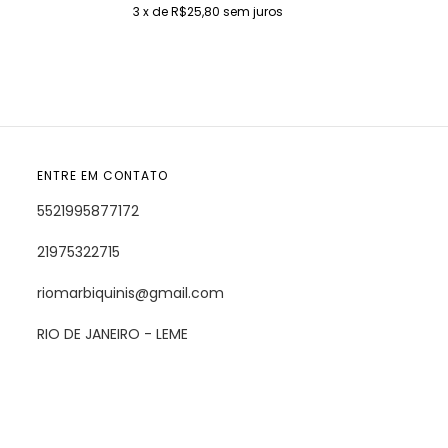
3
x de
R$25,80
sem juros
ENTRE EM CONTATO
5521995877172
21975322715
riomarbiquinis@gmail.com
RIO DE JANEIRO - LEME