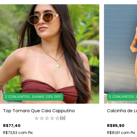
2 CONJUNTOS, GANHE 20% OFF!
2 CONJUNTOS, 
Top Tomara Que Caia Capputino
Calcinha de 
(0)
R$77,40
R$85,90
R$73,53
com
Pix
R$81,61
com
Pix