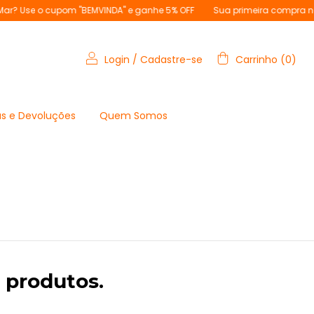
se o cupom "BEMVINDA" e ganhe 5% OFF
Sua primeira compra na RioM
Login
/
Cadastre-se
Carrinho
(
0
)
s e Devoluções
Quem Somos
 produtos.