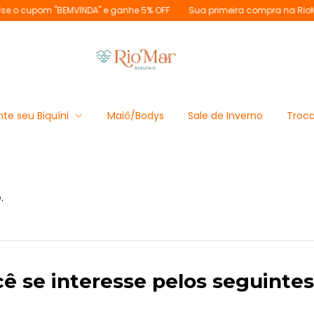
cupom "BEMVINDA" e ganhe 5% OFF
Sua primeira compra na RioMar? U
te seu Biquíni
Maiô/Bodys
Sale de Inverno
Troca
.
cê se interesse pelos seguintes