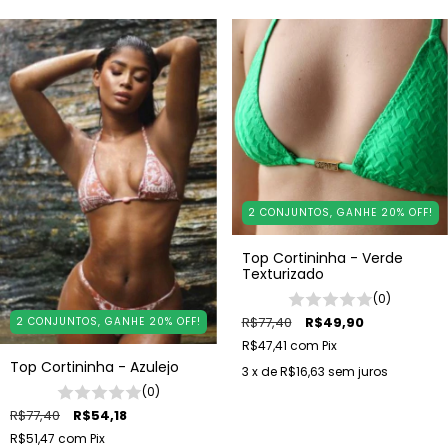
2 CONJUNTOS, GANHE 20% OFF!
Top Cortininha - Verde
Texturizado
(0)
R$77,40
R$49,90
2 CONJUNTOS, GANHE 20% OFF!
R$47,41
com
Pix
Top Cortininha - Azulejo
3
x de
R$16,63
sem juros
(0)
R$77,40
R$54,18
R$51,47
com
Pix