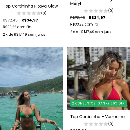
Meryl
Top Cortininha Pitaya Glow
(0)
(0)
R$72,45
R$34,97
R$72,45
R$34,97
R$33,22
com
Pix
R$33,22
com
Pix
2
x de
R$17,49
sem juros
2
x de
R$17,49
sem juros
2 CONJUNTOS, GANHE 20% OFF!
Top Cortininha - Vermelho
(0)