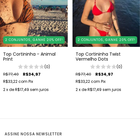
2 CONJUNTOS, GANHE 20% OFF!
2 CONJUNTOS, GANHE 20% OFF!
Top Cortininha - Animal
Top Cortininha Twist
Print
Vermelho Dots
(0)
(0)
R$77,40
R$34,97
R$77,40
R$34,97
R$33,22
com
Pix
R$33,22
com
Pix
2
x de
R$17,49
sem juros
2
x de
R$17,49
sem juros
ASSINE NOSSA NEWSLETTER