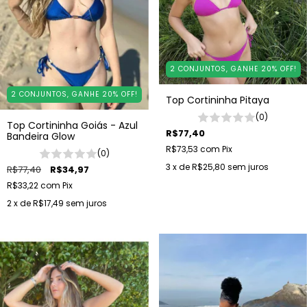
2 CONJUNTOS, GANHE 20% OFF!
2 CONJUNTOS, GANHE 20% OFF!
Top Cortininha Pitaya
(0)
Top Cortininha Goiás - Azul
R$77,40
Bandeira Glow
R$73,53
com
Pix
(0)
3
x de
R$25,80
sem juros
R$77,40
R$34,97
R$33,22
com
Pix
2
x de
R$17,49
sem juros