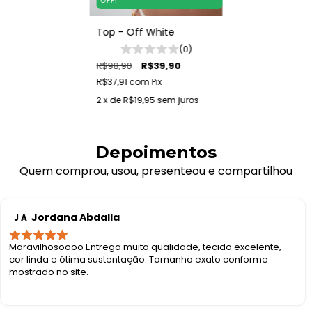
OFF!
Top - Off White
(0)
R$98,90
R$39,90
R$37,91
com
Pix
2
x de
R$19,95
sem juros
Depoimentos
Quem comprou, usou, presenteou e compartilhou
Jordana Abdalla
J A
Maravilhosoooo Entrega muita qualidade, tecido excelente,
cor linda e ótima sustentação. Tamanho exato conforme
mostrado no site.