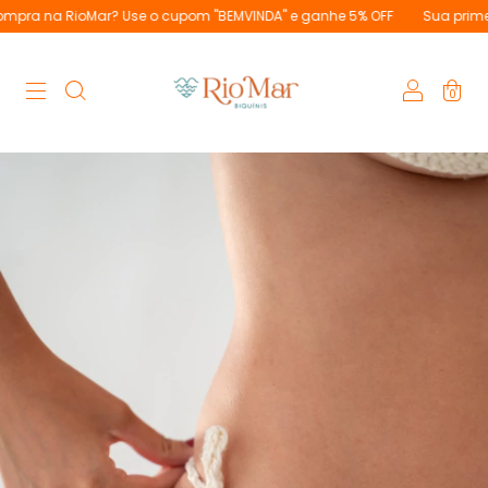
RioMar? Use o cupom "BEMVINDA" e ganhe 5% OFF
Sua primeira compr
0