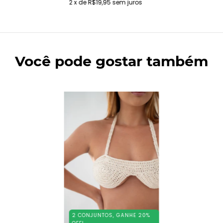
2
x de
R$19,95
sem juros
Você pode gostar também
2 CONJUNTOS, GANHE 20%