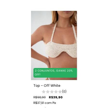
2 CONJUNTOS, GANHE 20%
OFF!
Top - Off White
(0)
R$98,90
R$39,90
R$37,91
com
Pix