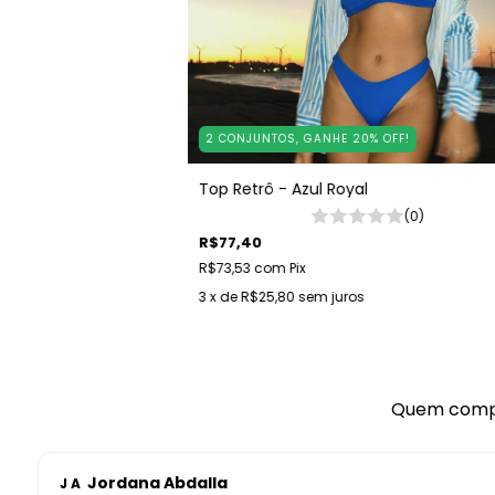
2 CONJUNTOS, GANHE 20% OFF!
Top Retrô - Azul Royal
(0)
R$77,40
R$73,53
com
Pix
3
x de
R$25,80
sem juros
Quem compr
Jordana Abdalla
J A