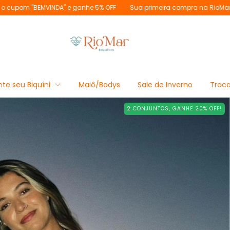
 ganhe 5% OFF
Sua primeira compra na RioMar? Use o cupom "BEMVIN
te seu Biquíni
Maiô/Bodys
Sale de Inverno
Troca
2 CONJUNTOS, GANHE 20% OFF!