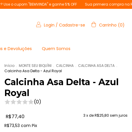
DA" e ganhe 5% OFF
Sua primeira compra na RioMar? Use o cupom "
Login
/
Cadastre-se
Carrinho
(
0
)
s e Devoluções
Quem Somos
Início
.
MONTE SEU BIQUÍNI
.
CALCINHA
.
CALCINHA ASA DELTA
.
Calcinha Asa Delta - Azul Royal
Calcinha Asa Delta - Azul
Royal
(0)
3
x de
R$25,80
sem juros
R$77,40
R$73,53
com
Pix