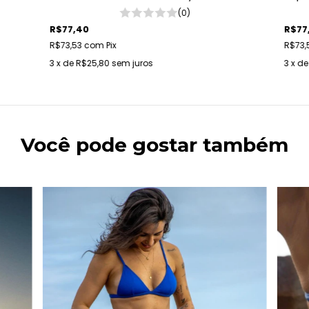
(0)
R$77,40
R$77
R$73,53
com
Pix
R$73,
3
x de
R$25,80
sem juros
3
x d
Você pode gostar também