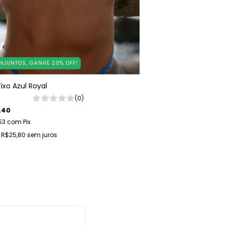
NJUNTOS, GANHE 20% OFF!
ixo Azul Royal
(0)
,40
53
com
Pix
e
R$25,80
sem juros