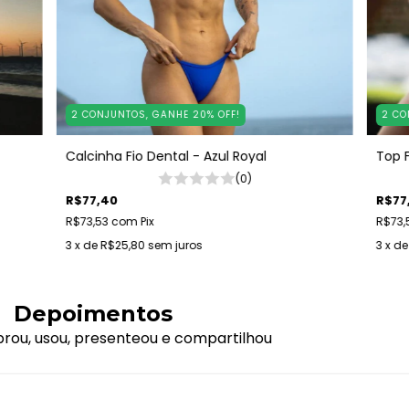
2 CONJUNTOS, GANHE 20% OFF!
2 CO
Calcinha Fio Dental - Azul Royal
Top F
(0)
R$77,40
R$77
R$73,53
com
Pix
R$73,
3
x de
R$25,80
sem juros
3
x d
Depoimentos
ou, usou, presenteou e compartilhou