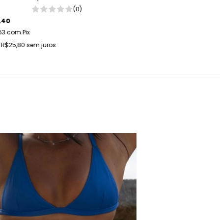
(0)
,40
53
com
Pix
e
R$25,80
sem juros