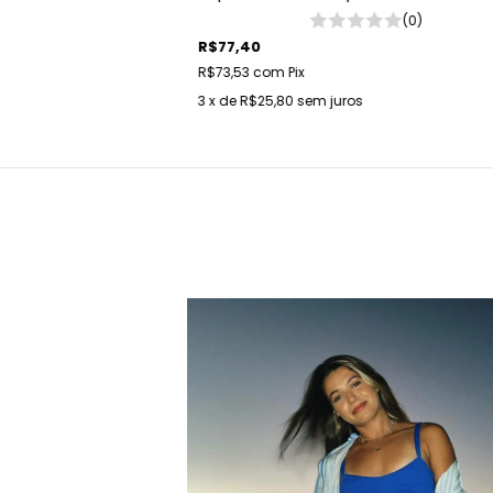
(0)
R$77,40
R$73,53
com
Pix
3
x de
R$25,80
sem juros